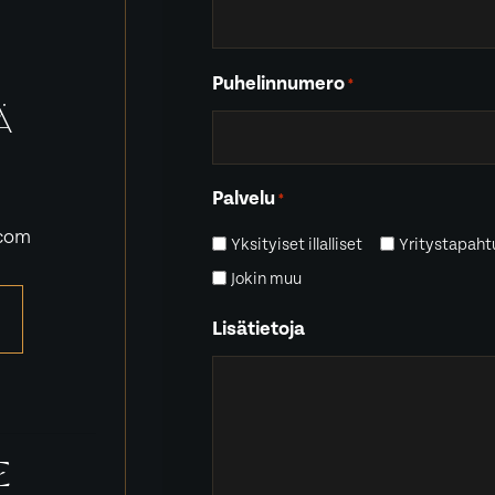
Puhelinnumero
*
Ä
Palvelu
*
.com
Yksityiset illalliset
Yritystapah
Jokin muu
Lisätietoja
E