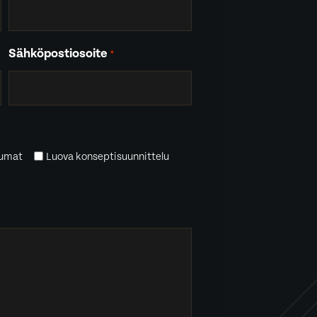
Sähköpostiosoite
*
tumat
Luova konseptisuunnittelu