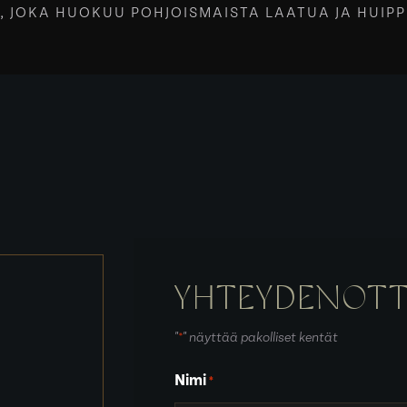
 JOKA HUOKUU POHJOISMAISTA LAATUA JA HUIP
YHTEYDENOT
"
" näyttää pakolliset kentät
*
Nimi
*