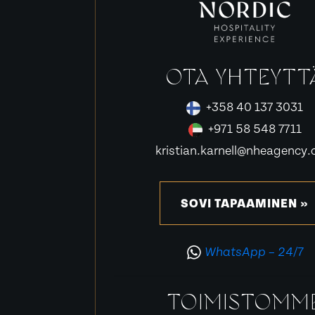
OTA YHTEYTT
+358 40 137 3031
+971 58 548 7711
kristian.karnell@nheagency
SOVI TAPAAMINEN »
WhatsApp – 24/7
TOIMISTOMM