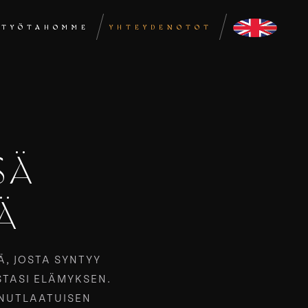
STYÖTAHOMME
YHTEYDENOTOT
SÄ
Ä
Ä, JOSTA SYNTYY
STASI ELÄMYKSEN.
NUTLAATUISEN